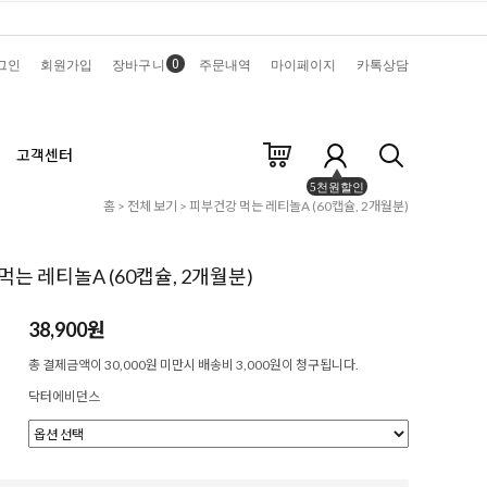
0
그인
회원가입
장바구니
주문내역
마이페이지
카톡상담
고객센터
5천원할인
홈
>
전체 보기
> 피부건강 먹는 레티놀A (60캡슐, 2개월분)
는 레티놀A (60캡슐, 2개월분)
38,900원
총 결제금액이 30,000원 미만시 배송비 3,000원이 청구됩니다.
닥터에비던스