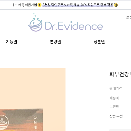
로
기능별
연령별
성분별
피부건강 먹
판매가격
배송비
브랜드
상품 구성