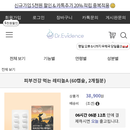
회원가입
로그인
장바구니
카톡문의
게시판문의
5천원할인
전체 보기
기능별
연령별
성분별
전체 보기
피부건강 먹는 레티놀A (60캡슐, 2개월분)
38,900
상품가
원
배송비
(조건)
06시간 06분 10초
안에 결
제하시면
오늘
출고됩니다.