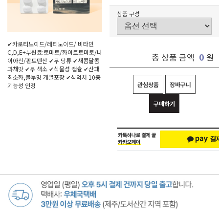
상품 구성
✔카로티노이드/레티노이드/ 비타민
C,D,E+부원료:토마토/화이트토마토/나
0
총 상품 금액
원
이아신/판토텐산 ✔무 당류 ✔새콤달콤
과채맛 ✔무 색소 ✔식물성 캡슐 ✔산패
최소화,불투명 개별포장 ✔식약처 10중
관심상품
장바구니
기능성 인정
구매하기