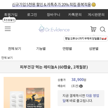
회원가입
로그인
장바구니
카톡문의
게시판문의
5천원할인
전체 보기
기능별
연령별
성분별
전체 보기
피부건강 먹는 레티놀A (60캡슐, 2개월분)
38,900
상품가
원
배송비
(조건)
지금 결제하시면
다음 영업
일
에 바로 출고됩니다.