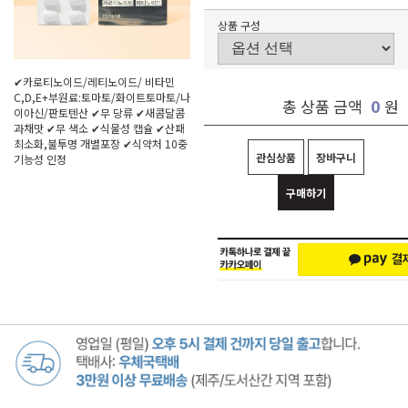
상품 구성
✔카로티노이드/레티노이드/ 비타민
C,D,E+부원료:토마토/화이트토마토/나
0
총 상품 금액
원
이아신/판토텐산 ✔무 당류 ✔새콤달콤
과채맛 ✔무 색소 ✔식물성 캡슐 ✔산패
최소화,불투명 개별포장 ✔식약처 10중
관심상품
장바구니
기능성 인정
구매하기