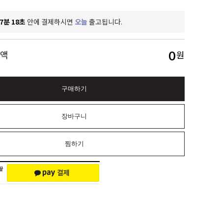
7분 16초
안에 결제하시면
오늘
출고됩니다.
0
금액
원
구매하기
장바구니
찜하기