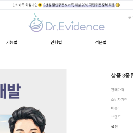
로
기능별
연령별
성분별
상품 3종류
판매가격
소비자가격
배송비
브랜드
옵션