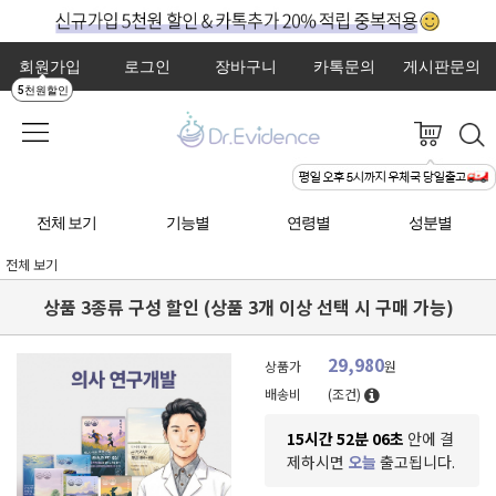
회원가입
로그인
장바구니
카톡문의
게시판문의
5천원할인
전체 보기
기능별
연령별
성분별
전체 보기
상품 3종류 구성 할인 (상품 3개 이상 선택 시 구매 가능)
29,980
상품가
원
배송비
(조건)
15시간 52분 05초
안에 결
제하시면
오늘
출고됩니다.