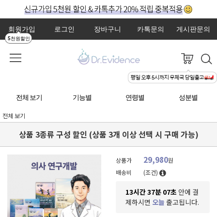
회원가입
로그인
장바구니
카톡문의
게시판문의
5천원할인
전체 보기
기능별
연령별
성분별
전체 보기
상품 3종류 구성 할인 (상품 3개 이상 선택 시 구매 가능)
29,980
상품가
원
배송비
(조건)
13시간 37분 06초
안에 결
제하시면
오늘
출고됩니다.