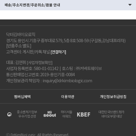
배송/주소지변경/주문취소/환불 안내
닥터김바이오로직
경기도 용인시 기흥구 중부대로 579, 5층 8호 508-59 (구갈동,강남대프라자)
[반품주소 별도]
고객센터 : 게시판/카톡 채널
[연결하기]
대표 : 김연휘
[사업자정보확인]
사업자 등록번호 : 580-01-01142 | 호스팅 : ㈜커넥트웨이브
통신판매업신고번호: 2019-용인기흥-0084
개인정보관리 책임자 : inquiry@drkimbiologic.com
멤버십혜택
이용약관
개인정보취급방침
중소벤처기업부
하이서울
대한민국브랜드평가
우수기업 선정
어워드
바이오부문 대상
ⓒ DrKimBioLogic. All Rights Reserved.