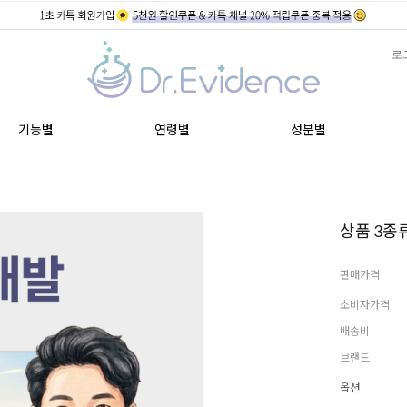
로
기능별
연령별
성분별
상품 3종류
판매가격
소비자가격
배송비
브랜드
옵션