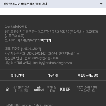
배송/주소지변경/주문취소/환불 안내
닥터김바이오로직
경기도 용인시 기흥구 중부대로 579, 5층 8호 508-59 (구갈동,강남대프라자)
[반품주소 별도]
고객센터 : 게시판/카톡 채널
[연결하기]
대표 : 김연휘
[사업자정보확인]
사업자 등록번호 : 580-01-01142 | 호스팅 : ㈜커넥트웨이브
통신판매업신고번호: 2019-용인기흥-0084
개인정보관리 책임자 : inquiry@drkimbiologic.com
멤버십혜택
이용약관
개인정보취급방침
중소벤처기업부
하이서울
대한민국브랜드평가
우수기업 선정
어워드
바이오부문 대상
ⓒ DrKimBioLogic. All Rights Reserved.