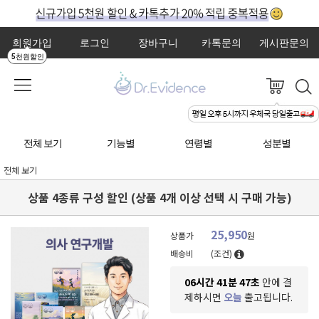
회원가입
로그인
장바구니
카톡문의
게시판문의
5천원할인
전체 보기
기능별
연령별
성분별
전체 보기
상품 4종류 구성 할인 (상품 4개 이상 선택 시 구매 가능)
25,950
상품가
원
배송비
(조건)
06시간 41분 46초
안에 결
제하시면
오늘
출고됩니다.