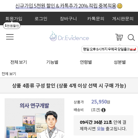
회원가입
로그인
장바구니
카톡문의
게시판문의
5천원할인
전체 보기
기능별
연령별
성분별
전체 보기
상품 4종류 구성 할인 (상품 4개 이상 선택 시 구매 가능)
25,950
상품가
원
배송비
(조건)
09시간 36분 20초
안에 결
제하시면
오늘
출고됩니다.