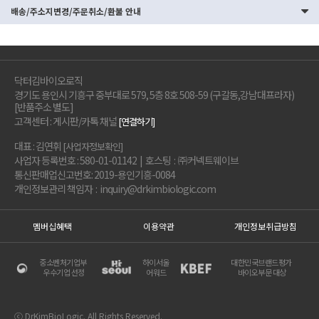
배송/주소지변경/주문취소/환불 안내
닥터김바이오로직
경기도 용인시 기흥구 중부대로 579, 5층 8호 508-59 (구갈동,강남대프라자)
[반품주소 별도]
고객센터 : 게시판/카톡 채널
[연결하기]
대표 : 김연휘
[사업자정보확인]
사업자 등록번호 : 580-01-01142 | 호스팅 : ㈜커넥트웨이브
통신판매업신고번호: 2019-용인기흥-0084
개인정보관리 책임자 : inquiry@drkimbiologic.com
멤버십혜택
이용약관
개인정보취급방침
중소벤처기업부
하이서울
대한민국브랜드평가
우수기업 선정
어워드
바이오부문 대상
ⓒ DrKimBioLogic. All Rights Reserved.