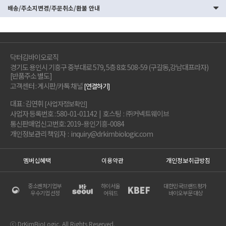
배송/주소지변경/주문취소/환불 안내
닥터김바이오로직
경기도 용인시 기흥구 중부대로 579, 5층 8호 508-59 (구갈동,강남대프라자)
[반품주소 별도]
고객센터 : 게시판/카톡 채널
[연결하기]
대표 : 김연휘
[사업자정보확인]
사업자 등록번호 : 580-01-01142 | 호스팅 : ㈜커넥트웨이브
통신판매업신고번호: 2019-용인기흥-0084
개인정보관리 책임자 : inquiry@drkimbiologic.com
멤버십혜택
이용약관
개인정보취급방침
중소벤처기업부
하이서울
대한민국브랜드평가
우수기업 선정
어워드
바이오부문 대상
ⓒ DrKimBioLogic. All Rights Reserved.