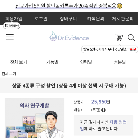
회원가입
로그인
장바구니
카톡문의
게시판문의
5천원할인
전체 보기
기능별
연령별
성분별
전체 보기
상품 4종류 구성 할인 (상품 4개 이상 선택 시 구매 가능)
25,950
상품가
원
배송비
(조건)
지금 결제하시면
다음 영업
일
에 바로 출고됩니다.