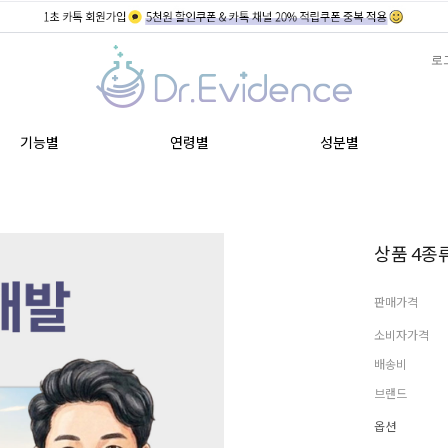
로
기능별
연령별
성분별
상품 4종류
판매가격
소비자가격
배송비
브랜드
옵션