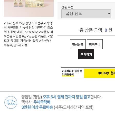
상품 구성
✔1포: 상추75장 상당 식이섬유 ✔식약
처 배변원활 기능성 인정 차전자피 최소
0
총 상품 금액
원
일 섭취량 대비 156% 이상 ✔식물성 식
이섬유 ✔당류 0g ✔상큼한 레몬맛 ✔알
로에 등 대장 자극성분 없음 ✔임산부/
관심상품
장바구니
수유부/만6세 가능
구매하기