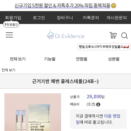
회원가입
로그인
장바구니
카톡문의
게시판문의
5천원할인
전체 보기
기능별
연령별
성분별
전체 보기
근거기반 쾌변 콜레스테롤(24포~)
29,800
상품가
원
배송비
(조건)
지금 결제하시면
다음 영업
일
에 바로 출고됩니다.