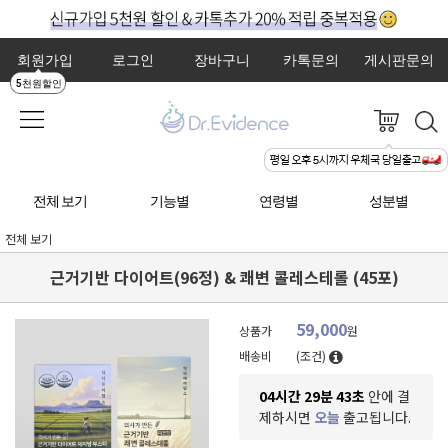
회원가입
로그인
장바구니
카톡문의
게시판문의
5천원할인
전체 보기
기능별
연령별
성분별
전체 보기
근거기반 다이어트(96정) & 쾌변 콜레스테롤 (45포)
59,000
상품가
원
배송비
(조건)
04시간 29분 43초
안에 결
제하시면
오늘
출고됩니다.