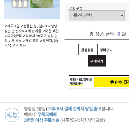
상품 구성
✔하루 1알 ✔상큼한 향, 냄새X ✔영양
성분 간 흡수&억제 관계를 고려한 배합
0
총 상품 금액
원
✔과다섭취X ✔식약처 20중 기능성 인
정 ✔무 색소 ✔개별 포장 ✔흡연자/임산
부/수유부 가능
관심상품
장바구니
구매하기