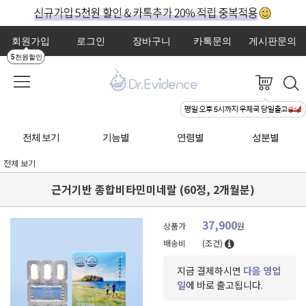
회원가입
로그인
장바구니
카톡문의
게시판문의
5천원할인
전체 보기
기능별
연령별
성분별
전체 보기
근거기반 종합비타민미네랄 (60정, 2개월분)
37,900
상품가
원
배송비
(조건)
지금 결제하시면
다음 영업
일
에 바로 출고됩니다.