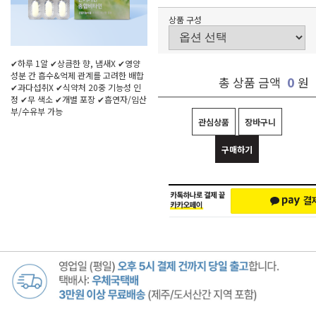
상품 구성
✔하루 1알 ✔상큼한 향, 냄새X ✔영양
성분 간 흡수&억제 관계를 고려한 배합
0
총 상품 금액
원
✔과다섭취X ✔식약처 20중 기능성 인
정 ✔무 색소 ✔개별 포장 ✔흡연자/임산
부/수유부 가능
관심상품
장바구니
구매하기