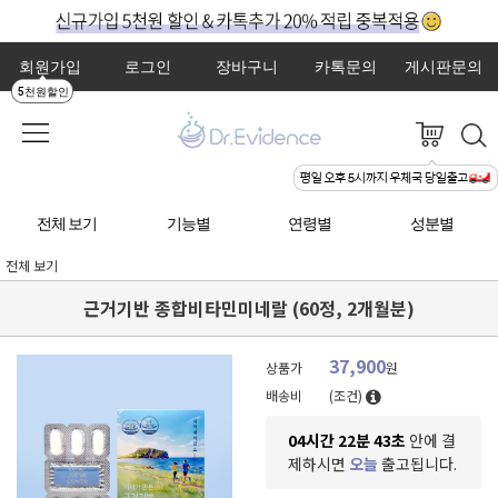
회원가입
로그인
장바구니
카톡문의
게시판문의
5천원할인
전체 보기
기능별
연령별
성분별
전체 보기
근거기반 종합비타민미네랄 (60정, 2개월분)
37,900
상품가
원
배송비
(조건)
04시간 22분 41초
안에 결
제하시면
오늘
출고됩니다.