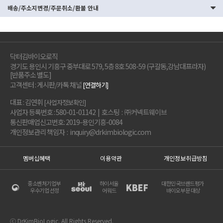
배송/주소지변경/주문취소/환불 안내
닥터김바이오로직
경기도 용인시 기흥구 중부대로 579, 5층 8호 508-59 (구갈동,강남대프라자)
[반품주소 별도]
고객센터 : 게시판/카톡 채널
[연결하기]
대표 : 김연휘
[사업자정보확인]
사업자 등록번호 : 580-01-01142 | 호스팅 : ㈜커넥트웨이브
통신판매업신고번호: 2019-용인기흥-0084
개인정보관리 책임자 : inquiry@drkimbiologic.com
멤버십혜택
이용약관
개인정보취급방침
중소벤처기업부
하이서울
대한민국브랜드평가
우수기업 선정
어워드
바이오부문 대상
ⓒ DrKimBioLogic. All Rights Reserved.