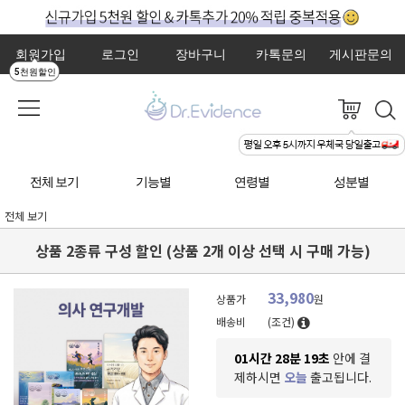
회원가입
로그인
장바구니
카톡문의
게시판문의
5천원할인
전체 보기
기능별
연령별
성분별
전체 보기
상품 2종류 구성 할인 (상품 2개 이상 선택 시 구매 가능)
33,980
상품가
원
배송비
(조건)
01시간 28분 18초
안에 결
제하시면
오늘
출고됩니다.