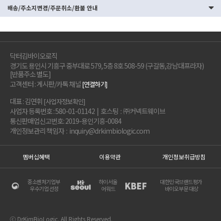
배송/주소지변경/주문취소/환불 안내
닥터김바이오로직
경기도 용인시 기흥구 중부대로 579, 5층 8호 508-59 (구갈동,강남대프라자)
[반품주소 별도]
고객센터 : 게시판/카톡 채널
[연결하기]
대표 : 김연휘
[사업자정보확인]
사업자 등록번호 : 580-01-01142 | 호스팅 : ㈜커넥트웨이브
통신판매업신고번호: 2019-용인기흥-0084
개인정보관리 책임자 : inquiry@drkimbiologic.com
멤버십혜택
이용약관
개인정보취급방침
중소벤처기업부
하이서울
대한민국브랜드평가
우수기업 선정
어워드
바이오부문 대상
ⓒ DrKimBioLogic. All Rights Reserved.