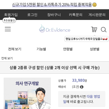
회원가입
로그인
장바구니
카톡문의
게시판문의
5천원할인
전체 보기
기능별
연령별
성분별
전체 보기
상품 2종류 구성 할인 (상품 2개 이상 선택 시 구매 가능)
33,980
상품가
원
배송비
(조건)
지금 결제하시면
다음 영업
일
에 바로 출고됩니다.