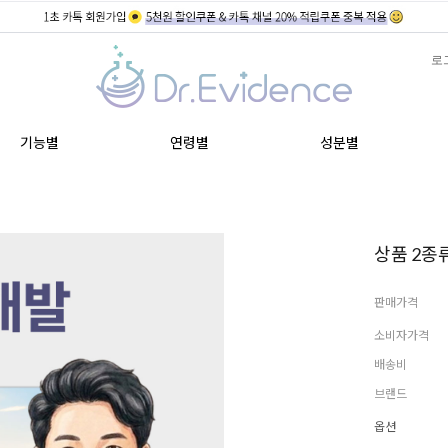
로
기능별
연령별
성분별
상품 2종류
판매가격
소비자가격
배송비
브랜드
옵션