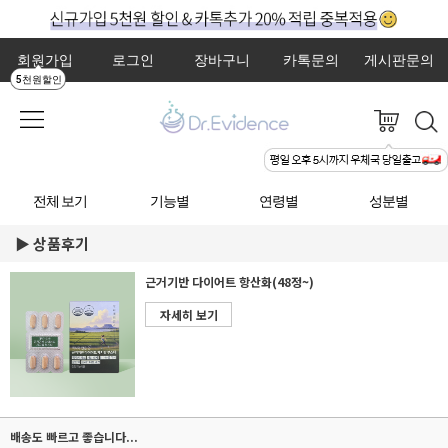
회원가입
로그인
장바구니
카톡문의
게시판문의
5천원할인
전체 보기
기능별
연령별
성분별
상품후기
근거기반 다이어트 항산화(48정~)
자세히 보기
배송도 빠르고 좋습니다...