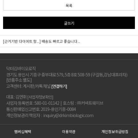
목록
글쓰기
[근거기반 다이어트 항...]
배송도 빠르고 좋습니다...
닥터김바이오로직
경기도 용인시 기흥구 중부대로 579, 5층 8호 508-59 (구갈동,강남대프라자)
[반품주소 별도]
고객센터 : 게시판/카톡 채널
[연결하기]
대표 : 김연휘
[사업자정보확인]
사업자 등록번호 : 580-01-01142 | 호스팅 : ㈜커넥트웨이브
통신판매업신고번호: 2019-용인기흥-0084
개인정보관리 책임자 : inquiry@drkimbiologic.com
멤버십혜택
이용약관
개인정보취급방침