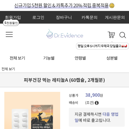
회원가입
로그인
장바구니
카톡문의
게시판문의
5천원할인
전체 보기
기능별
연령별
성분별
전체 보기
피부건강 먹는 레티놀A (60캡슐, 2개월분)
38,900
상품가
원
배송비
(조건)
지금 결제하시면
다음 영업
일
에 바로 출고됩니다.