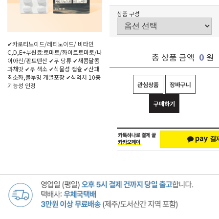
상품 구성
✔카로티노이드/레티노이드/ 비타민
C,D,E+부원료:토마토/화이트토마토/나
0
총 상품 금액
원
이아신/판토텐산 ✔무 당류 ✔새콤달콤
과채맛 ✔무 색소 ✔식물성 캡슐 ✔산패
최소화,불투명 개별포장 ✔식약처 10중
관심상품
장바구니
기능성 인정
구매하기