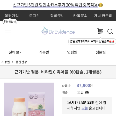
회원가입
로그인
장바구니
카톡문의
게시판문의
5천원할인
전체 보기
기능별
연령별
성분별
기능별
종합건강
근거기반 철분·비타민C 츄어블 (60캡슐, 2개월분)
37,900
상품가
원
배송비
(조건)
16시간 13분 31초
안에 결
제하시면
오늘
출고됩니다.