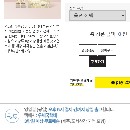
상품 구성
✔1포: 상추75장 상당 식이섬유 ✔식약
처 배변원활 기능성 인정 차전자피 최소
0
총 상품 금액
원
일 섭취량 대비 156% 이상 ✔식물성 식
이섬유 ✔당류 0g ✔상큼한 레몬맛 ✔알
로에 등 대장 자극성분 없음 ✔임산부/
관심상품
장바구니
수유부/만6세 가능
구매하기