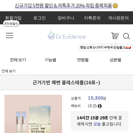
회원가입
로그인
장바구니
카톡문의
게시판문의
5천원할인
전체 보기
기능별
연령별
성분별
전체 보기
근거기반 쾌변 콜레스테롤(16포~)
19,800
상품가
원
배송비
(조건)
14시간 15분 27초
안에 결
제하시면
오늘
출고됩니다.