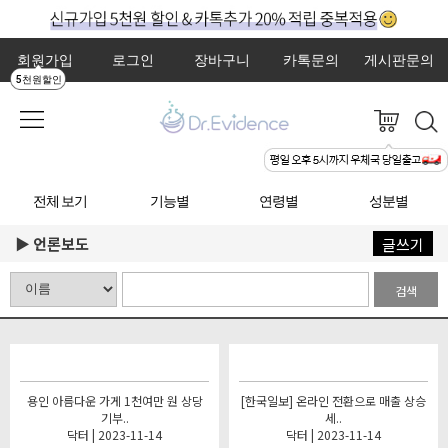
회원가입
로그인
장바구니
카톡문의
게시판문의
5천원할인
전체 보기
기능별
연령별
성분별
언론보도
글쓰기
검색
용인 아름다운 가게 1천여만 원 상당
[한국일보] 온라인 전환으로 매출 상승
기부..
세..
닥터 | 2023-11-14
닥터 | 2023-11-14