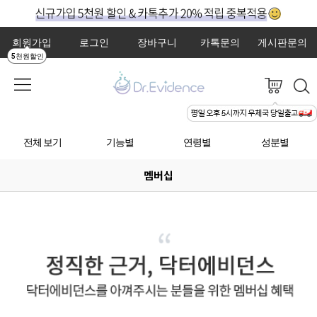
회원가입
로그인
장바구니
카톡문의
게시판문의
5천원할인
전체 보기
기능별
연령별
성분별
멤버십