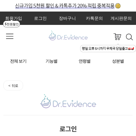
회원가입
로그인
장바구니
카톡문의
게시판문의
5천원할인
전체 보기
기능별
연령별
성분별
< 뒤로
로그인