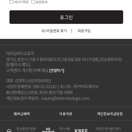
아이디저장
보안접속
로그인
ID/비밀번호 찾기
|
회원가입
닥터김바이오로직
경기도 용인시 기흥구 중부대로 579, 5층 8호 508-59 (구갈동,강남대프라자)
[반품주소 별도]
고객센터 : 게시판/카톡 채널
[연결하기]
대표 : 김연휘
[사업자정보확인]
사업자 등록번호 : 580-01-01142 | 호스팅 : ㈜커넥트웨이브
통신판매업신고번호: 2019-용인기흥-0084
개인정보관리 책임자 : inquiry@drkimbiologic.com
멤버십혜택
이용약관
개인정보취급방침
중소벤처기업부
하이서울
대한민국브랜드평가