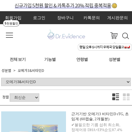
회원가입
로그인
장바구니
카톡문의
게시판문의
5천원할인
전체 보기
기능별
연령별
성분별
성분별
오메가3&비타민D
정렬
근거기반 오메가3 비타민D rTG, 초
임계 (60캡슐, 2개월분)
✔불필요한 기름 섭취 최소화,
정제어유 DHA+EPA순도87.4%